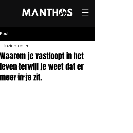
Post
Inzichten
Waarom je vastloopt in het
Inzichten
leven terwijl je weet dat er
De Man
meer in je zit.
Vaderschap