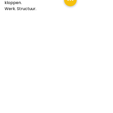
kloppen.
Werk. Structuur. 
Verantwoordelijkheid.
Maar van binnen wringt het.
We praten minder echt met elkaar. 
We delen minder. We houden 
dingen binnen.
Dat is geen zwakte dat is wat er 
gebeurt als je geen omgeving hebt 
waar dat wél kan en dat vreet 
langzaam aan je.
De confrontatie
Laat ik hem simpel houden.
Dit wil je niet horen.
Maar je moet het wel horen.
Als er niemand in je omgeving is die 
je aanspreekt…