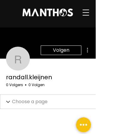
Meer acties
Volgen
randall.kleijnen
randall.kleijnen
0 Volgers
0 Volgen